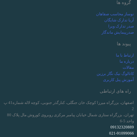
گروه ها
نوساز محاسب صفاهان
آریا تدارک شایگان
صدر تدارک ویرا
صدرپیمایش ماندگار
پیوند ها
ارتباط با ما
درباره ما
مقالات
کاتالوگ نیک نگار برزین
آموزش پنل کاربری
راه های ارتباطی
اصفهان، بزرگراه میرزا کوچک خان جنگلی، کنارگذر جنوبی، کوچه لاله شماره41 پ
2
تهران، بزرگراه ستاری شمال خیابان پیامبر مرکزی روبروی کوروش مال پلاک 80
واحد 5-6
09132320889
021-91099066