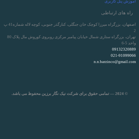
آموزش پنل کاربری
راه های ارتباطی
اصفهان، بزرگراه میرزا کوچک خان جنگلی، کنارگذر جنوبی، کوچه لاله شماره41 پ
2
تهران، بزرگراه ستاری شمال خیابان پیامبر مرکزی روبروی کوروش مال پلاک 80
واحد 5-6
09132320889
021-91099066
n.n.barzinco@gmail.com
© 2024 — تمامی حقوق برای شرکت نیک نگار برزین محفوظ می باشد.