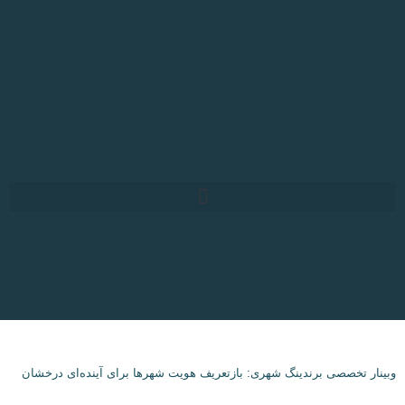
تن
توا
وبینار تخصصی برندینگ شهری: بازتعریف هویت شهرها برای آینده‌ای درخشان