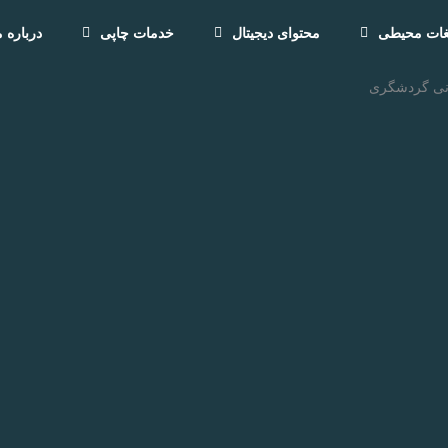
یغات محیطی
محتوای دیجیتال
خدمات چاپی
درباره م
انی گردشگری