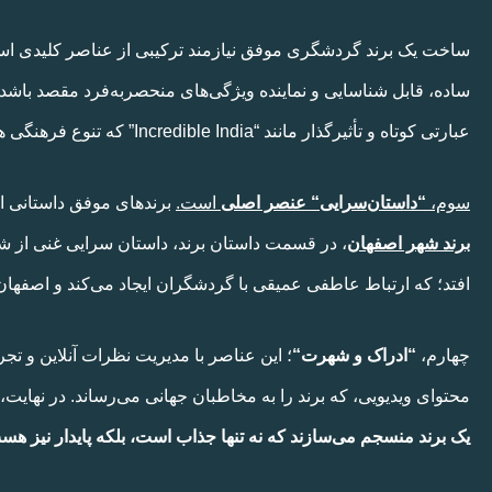
ساخت یک برند گردشگری موفق نیازمند ترکیبی از عناصر کلیدی اس
ساده، قابل شناسایی و نماینده ویژگی‌های منحصربه‌فرد مقصد باشد، مانند لوگوی “I Love NY” که نماد عشق به
عبارتی کوتاه و تأثیرگذار مانند “Incredible India” که تنوع فرهنگی هند را برجسته می‌کند.
سوم،
“
داستان‌سرایی
“
عنصر اصلی
است.
برندهای موفق داستانی اص
برند شهر اصفهان
، در قسمت داستان برند، داستان سرایی غنی از شه
افتد؛ که ارتباط عاطفی عمیقی با گردشگران ایجاد می‌کند و اصفهان ر
چهارم،
“
ادراک و شهرت
“
؛ این عناصر با مدیریت نظرات آنلاین و ت
محتوای ویدیویی، که برند را به مخاطبان جهانی می‌رساند. در نهایت،
یک برند منسجم می‌سازند که نه تنها جذاب است، بلکه پایدار نیز هس